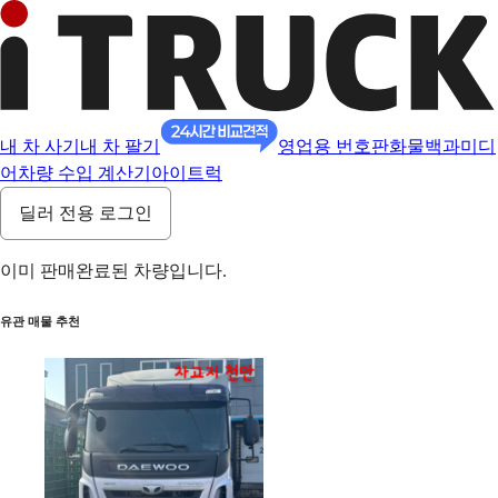
내 차 사기
내 차 팔기
영업용 번호판
화물백과
미디
어
차량 수입 계산기
아이트럭
딜러 전용 로그인
이미 판매완료된 차량입니다.
유관 매물 추천