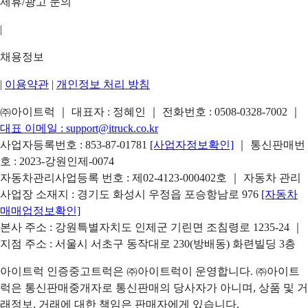
제휴/광고 문의
|
채용정보
|
이용약관
|
개인정보 처리 방침
㈜아이트럭 ｜ 대표자 : 정혜인 ｜ 전화번호 :
0508-0328-7002
｜
대표 이메일 :
support@itruck.co.kr
사업자등록번호 : 853-87-01781
[사업자정보확인]
｜ 통신판매번
호 : 2023-강원인제-0074
자동차관리사업등록 번호 : 제02-4123-000402호 ｜ 자동차 관리
사업장 소재지 : 경기도 화성시 우정읍 포승항남로 976
[자동차
매매업정보확인]
본사 주소 : 강원특별자치도 인제군 기린면 조침령로 1235-24 ｜
지점 주소 : 서울시 서초구 동작대로 230(방배동) 화련빌딩 3층
아이트럭 인증중고트럭은 ㈜아이트럭이 운영합니다. ㈜아이트
럭은 통신판매중개자로 통신판매의 당사자가 아니며, 상품 및 거
래정보, 거래에 대한 책임은 판매자에게 있습니다.