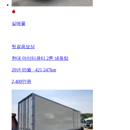
실매물
헛걸음보상
현대 마이티큐티 2톤 냉동탑
20년 05월 · 421,247km
2,400만원