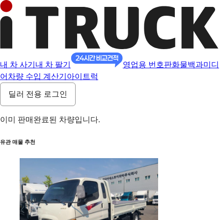
내 차 사기
내 차 팔기
영업용 번호판
화물백과
미디
어
차량 수입 계산기
아이트럭
딜러 전용 로그인
이미 판매완료된 차량입니다.
유관 매물 추천