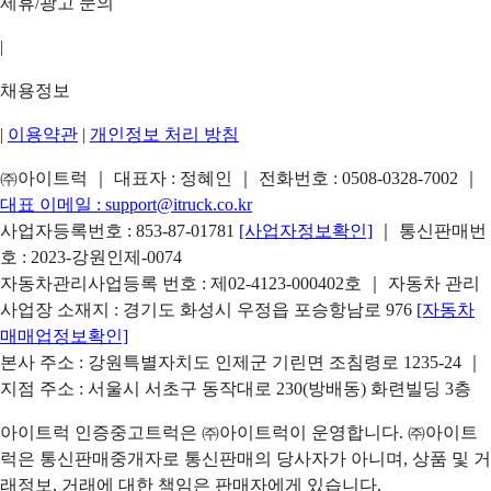
제휴/광고 문의
|
채용정보
|
이용약관
|
개인정보 처리 방침
㈜아이트럭 ｜ 대표자 : 정혜인 ｜ 전화번호 :
0508-0328-7002
｜
대표 이메일 :
support@itruck.co.kr
사업자등록번호 : 853-87-01781
[사업자정보확인]
｜ 통신판매번
호 : 2023-강원인제-0074
자동차관리사업등록 번호 : 제02-4123-000402호 ｜ 자동차 관리
사업장 소재지 : 경기도 화성시 우정읍 포승항남로 976
[자동차
매매업정보확인]
본사 주소 : 강원특별자치도 인제군 기린면 조침령로 1235-24 ｜
지점 주소 : 서울시 서초구 동작대로 230(방배동) 화련빌딩 3층
아이트럭 인증중고트럭은 ㈜아이트럭이 운영합니다. ㈜아이트
럭은 통신판매중개자로 통신판매의 당사자가 아니며, 상품 및 거
래정보, 거래에 대한 책임은 판매자에게 있습니다.