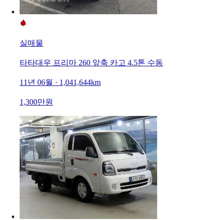
실매물
타타대우 프리마 260 앞축 카고 4.5톤 수동
11년 06월 · 1,041,644km
1,300만원