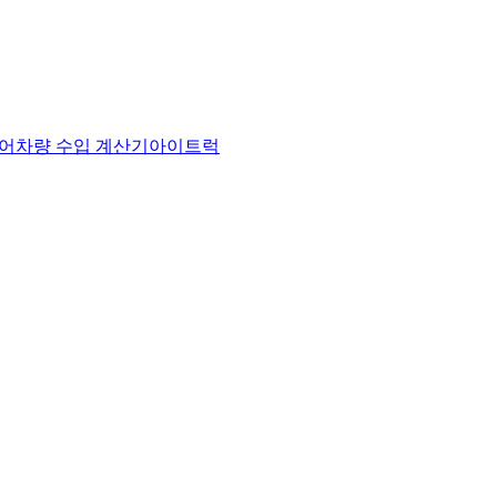
어
차량 수입 계산기
아이트럭