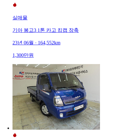
실매물
기아 봉고3 1톤 카고 킹캡 장축
23년 06월 · 164,552km
1,300만원