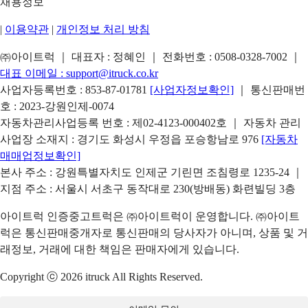
채용정보
|
이용약관
|
개인정보 처리 방침
㈜아이트럭 ｜ 대표자 : 정혜인 ｜ 전화번호 :
0508-0328-7002
｜
대표 이메일 :
support@itruck.co.kr
사업자등록번호 : 853-87-01781
[사업자정보확인]
｜ 통신판매번
호 : 2023-강원인제-0074
자동차관리사업등록 번호 : 제02-4123-000402호 ｜ 자동차 관리
사업장 소재지 : 경기도 화성시 우정읍 포승항남로 976
[자동차
매매업정보확인]
본사 주소 : 강원특별자치도 인제군 기린면 조침령로 1235-24 ｜
지점 주소 : 서울시 서초구 동작대로 230(방배동) 화련빌딩 3층
아이트럭 인증중고트럭은 ㈜아이트럭이 운영합니다. ㈜아이트
럭은 통신판매중개자로 통신판매의 당사자가 아니며, 상품 및 거
래정보, 거래에 대한 책임은 판매자에게 있습니다.
Copyright ⓒ 2026 itruck All Rights Reserved.