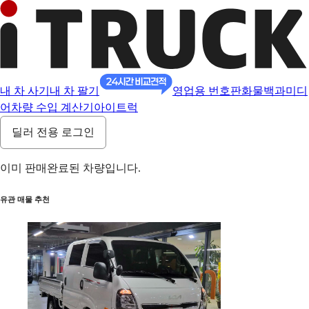
내 차 사기
내 차 팔기
영업용 번호판
화물백과
미디
어
차량 수입 계산기
아이트럭
딜러 전용 로그인
이미 판매완료된 차량입니다.
유관 매물 추천