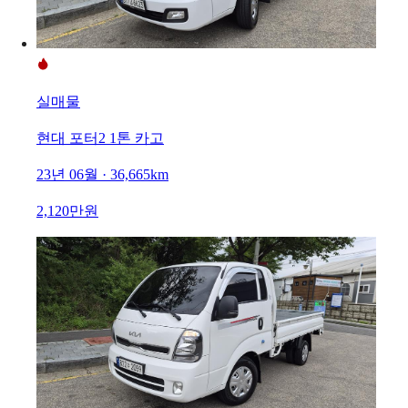
실매물
현대 포터2 1톤 카고
23년 06월 · 36,665km
2,120만원