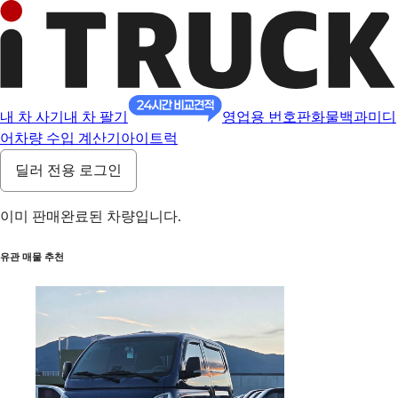
내 차 사기
내 차 팔기
영업용 번호판
화물백과
미디
어
차량 수입 계산기
아이트럭
딜러 전용 로그인
이미 판매완료된 차량입니다.
유관 매물 추천