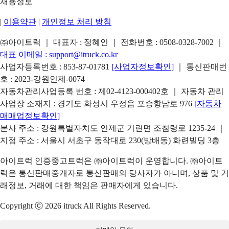
채용정보
|
이용약관
|
개인정보 처리 방침
㈜아이트럭 ｜ 대표자 : 정혜인 ｜ 전화번호 :
0508-0328-7002
｜
대표 이메일 :
support@itruck.co.kr
사업자등록번호 : 853-87-01781
[사업자정보확인]
｜ 통신판매번
호 : 2023-강원인제-0074
자동차관리사업등록 번호 : 제02-4123-000402호 ｜ 자동차 관리
사업장 소재지 : 경기도 화성시 우정읍 포승항남로 976
[자동차
매매업정보확인]
본사 주소 : 강원특별자치도 인제군 기린면 조침령로 1235-24 ｜
지점 주소 : 서울시 서초구 동작대로 230(방배동) 화련빌딩 3층
아이트럭 인증중고트럭은 ㈜아이트럭이 운영합니다. ㈜아이트
럭은 통신판매중개자로 통신판매의 당사자가 아니며, 상품 및 거
래정보, 거래에 대한 책임은 판매자에게 있습니다.
Copyright ⓒ 2026 itruck All Rights Reserved.