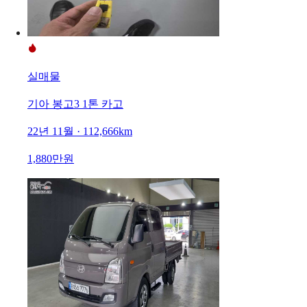
실매물
기아 봉고3 1톤 카고
22년 11월 · 112,666km
1,880만원