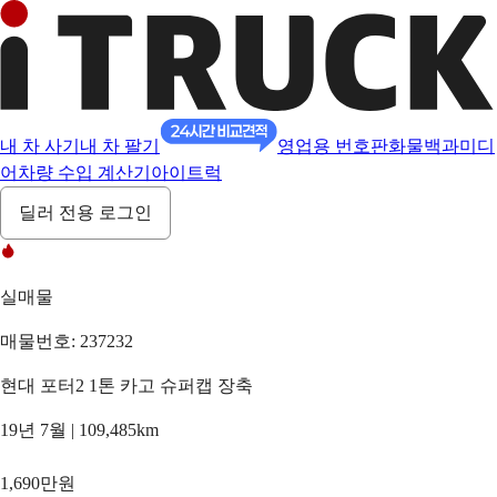
내 차 사기
내 차 팔기
영업용 번호판
화물백과
미디
어
차량 수입 계산기
아이트럭
딜러 전용 로그인
실매물
매물번호: 237232
현대 포터2 1톤 카고 슈퍼캡 장축
19년 7월 | 109,485km
1,690만원