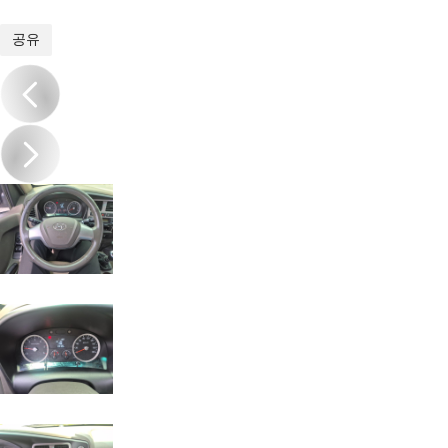
1
/
19
공유