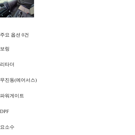
주요 옵션
0
건
보링
리타더
무진동(에어서스)
파워게이트
DPF
요소수