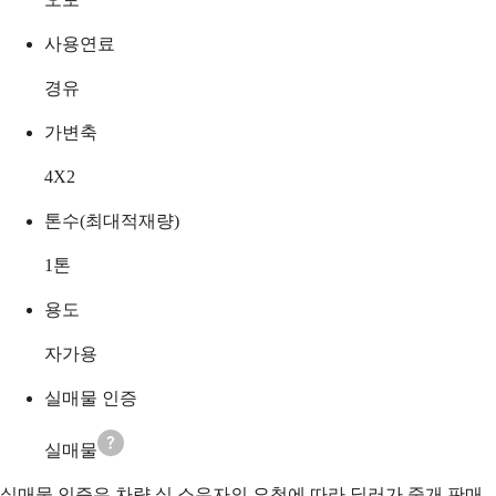
사용연료
경유
가변축
4X2
톤수(최대적재량)
1
톤
용도
자가용
실매물 인증
실매물
실매물 인증은 차량 실 소유자의 요청에 따라 딜러가 중개 판매