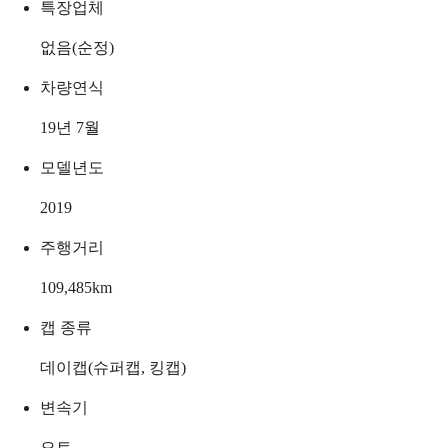
특장업체
없음(순정)
차량연식
19년 7월
모델년도
2019
주행거리
109,485
km
캡 종류
데이캡(슈퍼캡, 킹캡)
변속기
오토