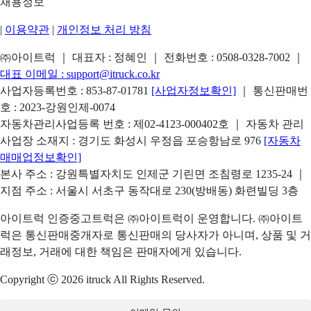
채용정보
|
이용약관
|
개인정보 처리 방침
㈜아이트럭 ｜ 대표자 : 정혜인 ｜ 전화번호 :
0508-0328-7002
｜
대표 이메일 :
support@itruck.co.kr
사업자등록번호 : 853-87-01781
[사업자정보확인]
｜ 통신판매번
호 : 2023-강원인제-0074
자동차관리사업등록 번호 : 제02-4123-000402호 ｜ 자동차 관리
사업장 소재지 : 경기도 화성시 우정읍 포승항남로 976
[자동차
매매업정보확인]
본사 주소 : 강원특별자치도 인제군 기린면 조침령로 1235-24 ｜
지점 주소 : 서울시 서초구 동작대로 230(방배동) 화련빌딩 3층
아이트럭 인증중고트럭은 ㈜아이트럭이 운영합니다. ㈜아이트
럭은 통신판매중개자로 통신판매의 당사자가 아니며, 상품 및 거
래정보, 거래에 대한 책임은 판매자에게 있습니다.
Copyright ⓒ 2026 itruck All Rights Reserved.