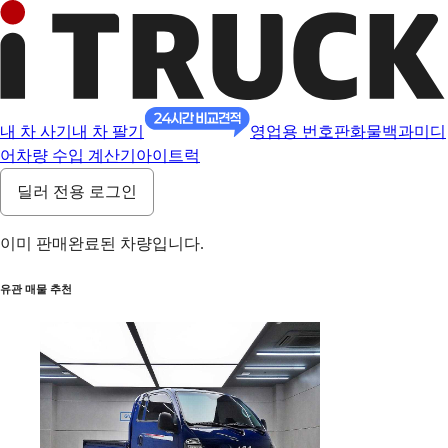
내 차 사기
내 차 팔기
영업용 번호판
화물백과
미디
어
차량 수입 계산기
아이트럭
딜러 전용 로그인
이미 판매완료된 차량입니다.
유관 매물 추천