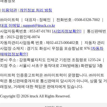
채용정보
|
이용약관
|
개인정보 처리 방침
㈜아이트럭 ｜ 대표자 : 정혜인 ｜ 전화번호 :
0508-0328-7002
｜
대표 이메일 :
support@itruck.co.kr
사업자등록번호 : 853-87-01781
[사업자정보확인]
｜ 통신판매번
호 : 2023-강원인제-0074
자동차관리사업등록 번호 : 제02-4123-000402호 ｜ 자동차 관리
사업장 소재지 : 경기도 화성시 우정읍 포승항남로 976
[자동차
매매업정보확인]
본사 주소 : 강원특별자치도 인제군 기린면 조침령로 1235-24 ｜
지점 주소 : 서울시 서초구 동작대로 230(방배동) 화련빌딩 3층
아이트럭 인증중고트럭은 ㈜아이트럭이 운영합니다. ㈜아이트
럭은 통신판매중개자로 통신판매의 당사자가 아니며, 상품 및 거
래정보, 거래에 대한 책임은 판매자에게 있습니다.
Copyright ⓒ 2026 itruck All Rights Reserved.