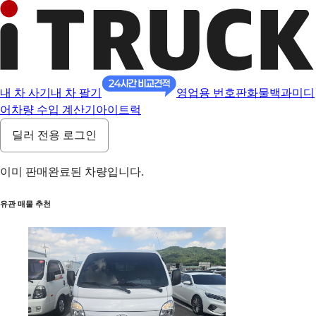
내 차 사기
내 차 팔기
영업용 번호판
화물백과
미디
어
차량 수입 계산기
아이트럭
딜러 전용 로그인
이미 판매완료된 차량입니다.
유관 매물 추천