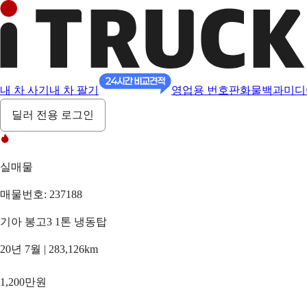
내 차 사기
내 차 팔기
영업용 번호판
화물백과
미디
딜러 전용 로그인
실매물
매물번호: 237188
기아 봉고3 1톤 냉동탑
20년 7월 | 283,126km
1,200만원