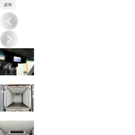
1
/
19
공유