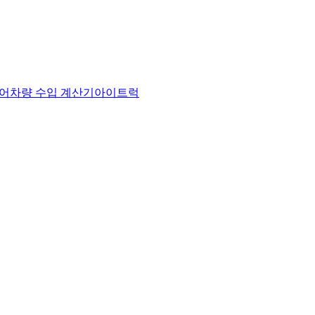
어
차량 수입 계산기
아이트럭