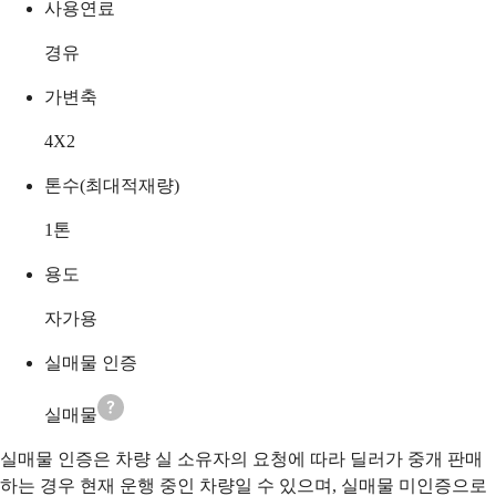
사용연료
경유
가변축
4X2
톤수(최대적재량)
1
톤
용도
자가용
실매물 인증
실매물
실매물 인증은 차량 실 소유자의 요청에 따라 딜러가 중개 판매
하는 경우 현재 운행 중인 차량일 수 있으며, 실매물 미인증으로