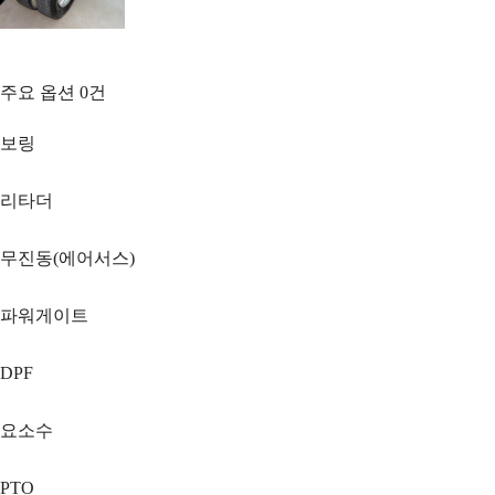
주요 옵션
0
건
보링
리타더
무진동(에어서스)
파워게이트
DPF
요소수
PTO