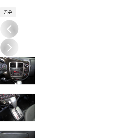
1
/
17
공유