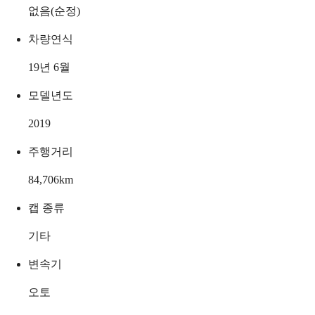
없음(순정)
차량연식
19년 6월
모델년도
2019
주행거리
84,706
km
캡 종류
기타
변속기
오토