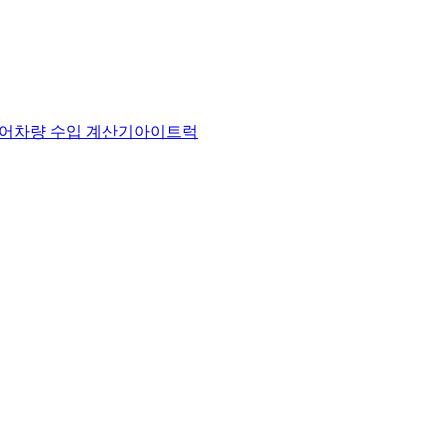
어
차량 수입 계산기
아이트럭