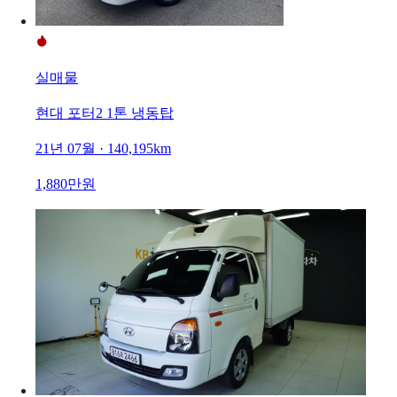
실매물
현대 포터2 1톤 냉동탑
21년 07월 · 140,195km
1,880만원