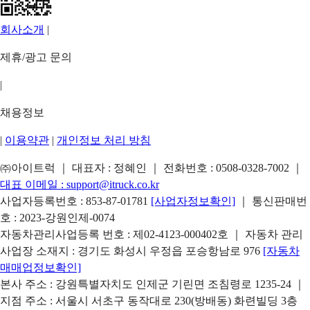
회사소개
|
제휴/광고 문의
|
채용정보
|
이용약관
|
개인정보 처리 방침
㈜아이트럭 ｜ 대표자 : 정혜인 ｜ 전화번호 :
0508-0328-7002
｜
대표 이메일 :
support@itruck.co.kr
사업자등록번호 : 853-87-01781
[사업자정보확인]
｜ 통신판매번
호 : 2023-강원인제-0074
자동차관리사업등록 번호 : 제02-4123-000402호 ｜ 자동차 관리
사업장 소재지 : 경기도 화성시 우정읍 포승항남로 976
[자동차
매매업정보확인]
본사 주소 : 강원특별자치도 인제군 기린면 조침령로 1235-24 ｜
지점 주소 : 서울시 서초구 동작대로 230(방배동) 화련빌딩 3층