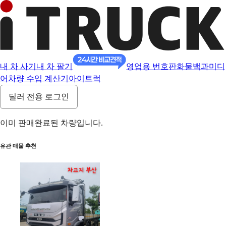
내 차 사기
내 차 팔기
영업용 번호판
화물백과
미디
어
차량 수입 계산기
아이트럭
딜러 전용 로그인
이미 판매완료된 차량입니다.
유관 매물 추천