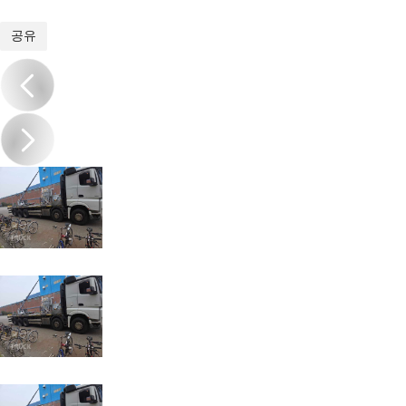
1
/
1
공유