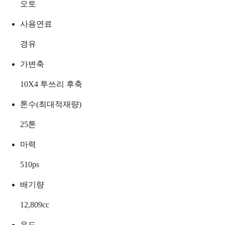
오토
사용연료
경유
가변축
10X4 투쓰리 후축
톤수(최대적재량)
25
톤
마력
510
ps
배기량
12,809
cc
용도