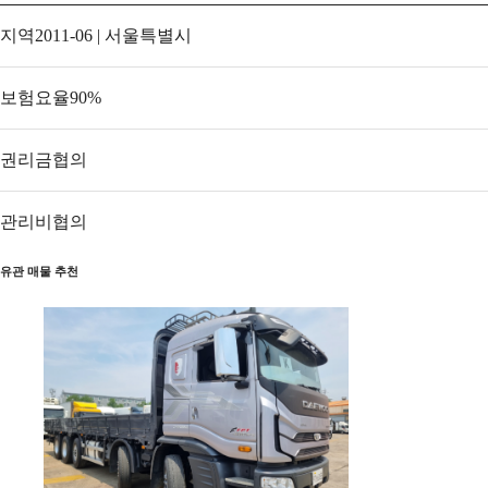
지역
2011-06 | 서울특별시
보험요율
90
%
권리금
협의
관리비
협의
유관 매물 추천