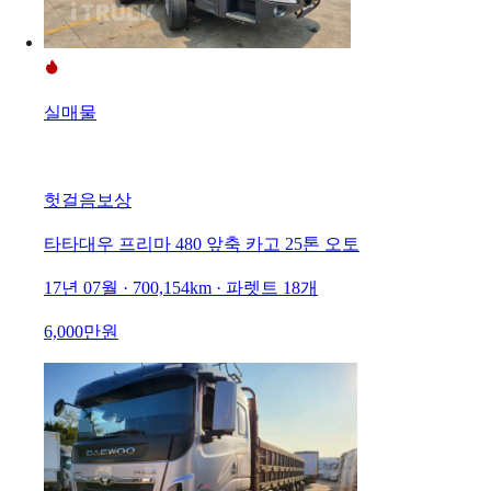
실매물
헛걸음보상
타타대우 프리마 480 앞축 카고 25톤 오토
17년 07월 · 700,154km · 파렛트 18개
6,000만원