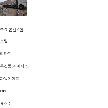
주요 옵션
0
건
보링
리타더
무진동(에어서스)
파워게이트
DPF
요소수