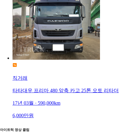
직거래
타타대우 프리마 480 앞축 카고 25톤 오토 리타더
17년 03월 · 590,000km
6,000만원
아이트럭 영상 클립