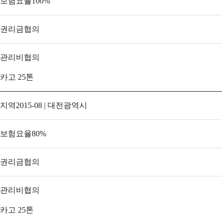
보험요율
100
%
권리금
협의
관리비
협의
카고 25톤
지역
2015-08 | 대전광역시
보험요율
80
%
권리금
협의
관리비
협의
카고 25톤