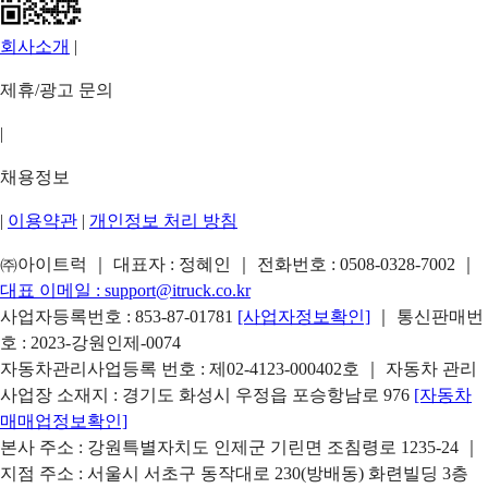
회사소개
|
제휴/광고 문의
|
채용정보
|
이용약관
|
개인정보 처리 방침
㈜아이트럭 ｜ 대표자 : 정혜인 ｜ 전화번호 :
0508-0328-7002
｜
대표 이메일 :
support@itruck.co.kr
사업자등록번호 : 853-87-01781
[사업자정보확인]
｜ 통신판매번
호 : 2023-강원인제-0074
자동차관리사업등록 번호 : 제02-4123-000402호 ｜ 자동차 관리
사업장 소재지 : 경기도 화성시 우정읍 포승항남로 976
[자동차
매매업정보확인]
본사 주소 : 강원특별자치도 인제군 기린면 조침령로 1235-24 ｜
지점 주소 : 서울시 서초구 동작대로 230(방배동) 화련빌딩 3층