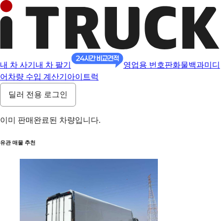
내 차 사기
내 차 팔기
영업용 번호판
화물백과
미디
어
차량 수입 계산기
아이트럭
딜러 전용 로그인
이미 판매완료된 차량입니다.
유관 매물 추천