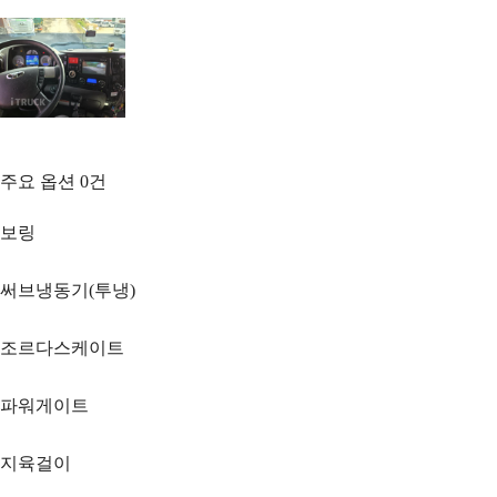
주요 옵션
0
건
보링
써브냉동기(투냉)
조르다스케이트
파워게이트
지육걸이