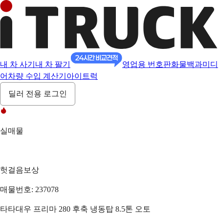
내 차 사기
내 차 팔기
영업용 번호판
화물백과
미디
어
차량 수입 계산기
아이트럭
딜러 전용 로그인
실매물
헛걸음보상
매물번호: 237078
타타대우 프리마 280 후축 냉동탑 8.5톤 오토