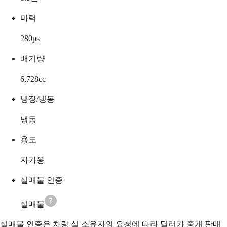
마력
280
ps
배기량
6,728
cc
냉장/냉동
냉동
용도
자가용
실매물 인증
실매물
실매물 인증은 차량 실 소유자의 요청에 따라 딜러가 중개 판매