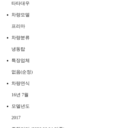
타타대우
차량모델
프리마
차량분류
냉동탑
특장업체
없음(순정)
차량연식
16년 7월
모델년도
2017