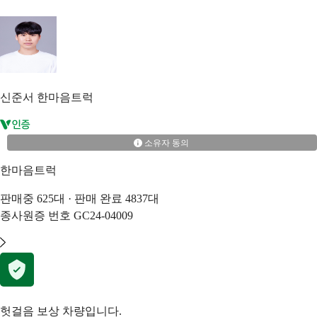
신준서
한마음트럭
소유자 동의
한마음트럭
판매중
625
대 · 판매 완료
4837
대
종사원증 번호
GC24-04009
헛걸음 보상 차량입니다.