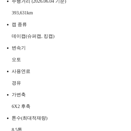
주행거리 (2026.06.04 기준)
393,631
km
캡 종류
데이캡(슈퍼캡, 킹캡)
변속기
오토
사용연료
경유
가변축
6X2 후축
톤수(최대적재량)
8.5
톤