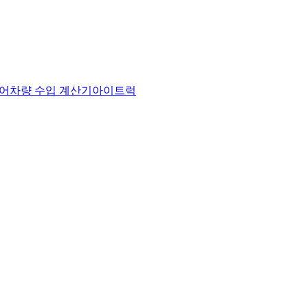
어
차량 수입 계산기
아이트럭