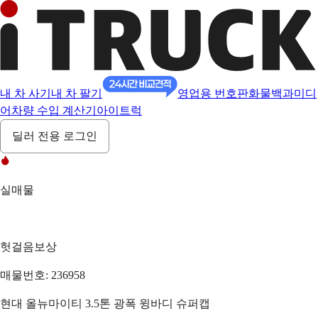
내 차 사기
내 차 팔기
영업용 번호판
화물백과
미디
어
차량 수입 계산기
아이트럭
딜러 전용 로그인
실매물
헛걸음보상
매물번호: 236958
현대 올뉴마이티 3.5톤 광폭 윙바디 슈퍼캡