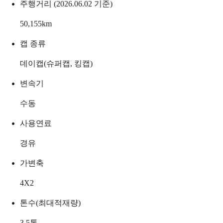
주행거리 (2026.06.02 기준)
50,155
km
캡 종류
데이캡(슈퍼캡, 킹캡)
변속기
수동
사용연료
경유
가변축
4X2
톤수(최대적재량)
3.5
톤