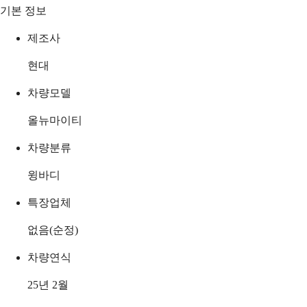
기본 정보
제조사
현대
차량모델
올뉴마이티
차량분류
윙바디
특장업체
없음(순정)
차량연식
25년 2월