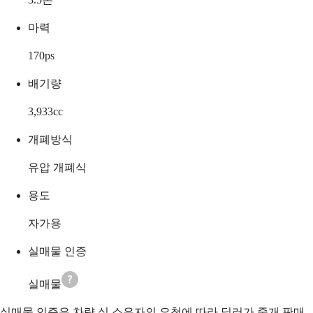
마력
170
ps
배기량
3,933
cc
개폐방식
유압 개폐식
용도
자가용
실매물 인증
실매물
실매물 인증은 차량 실 소유자의 요청에 따라 딜러가 중개 판매