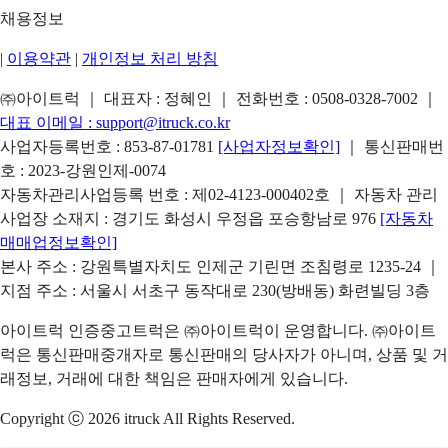
채용정보
|
이용약관
|
개인정보 처리 방침
㈜아이트럭 ｜ 대표자 : 정혜인 ｜ 전화번호 :
0508-0328-7002
｜
대표 이메일 :
support@itruck.co.kr
사업자등록번호 : 853-87-01781
[사업자정보확인]
｜ 통신판매번
호 : 2023-강원인제-0074
자동차관리사업등록 번호 : 제02-4123-000402호 ｜ 자동차 관리
사업장 소재지 : 경기도 화성시 우정읍 포승항남로 976
[자동차
매매업정보확인]
본사 주소 : 강원특별자치도 인제군 기린면 조침령로 1235-24 ｜
지점 주소 : 서울시 서초구 동작대로 230(방배동) 화련빌딩 3층
아이트럭 인증중고트럭은 ㈜아이트럭이 운영합니다. ㈜아이트
럭은 통신판매중개자로 통신판매의 당사자가 아니며, 상품 및 거
래정보, 거래에 대한 책임은 판매자에게 있습니다.
Copyright ⓒ 2026 itruck All Rights Reserved.