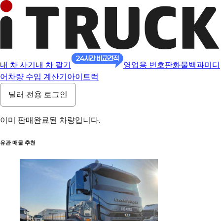
내 차 사기
내 차 팔기
영업용 번호판
화물백과
미디
어
차량 수입 계산기
아이트럭
딜러 전용 로그인
이미 판매완료된 차량입니다.
유관 매물 추천