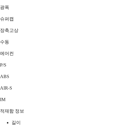
광폭
슈퍼캡
장축고상
수동
에어컨
P/S
ABS
AIR-S
IM
적재함 정보
길이