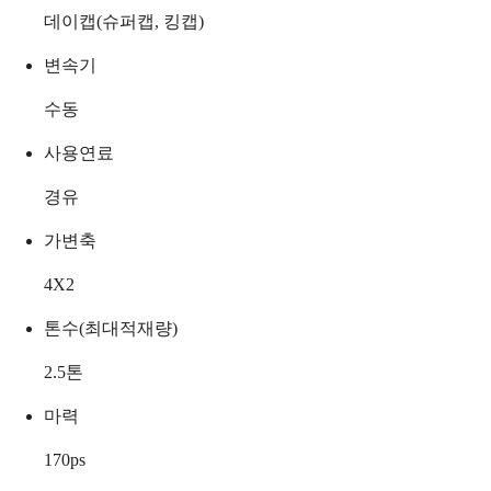
데이캡(슈퍼캡, 킹캡)
변속기
수동
사용연료
경유
가변축
4X2
톤수(최대적재량)
2.5
톤
마력
170
ps