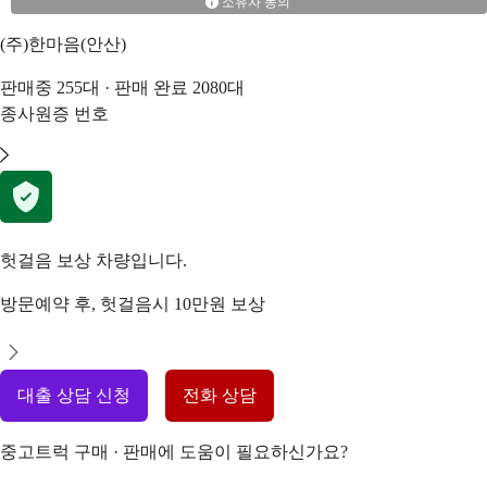
소유자 동의
(주)한마음(안산)
판매중
255
대 · 판매 완료
2080
대
종사원증 번호
헛걸음 보상 차량입니다.
방문예약 후, 헛걸음시 10만원 보상
대출 상담 신청
전화 상담
중고트럭 구매 · 판매에 도움이 필요하신가요?