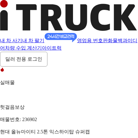
내 차 사기
내 차 팔기
영업용 번호판
화물백과
미디
어
차량 수입 계산기
아이트럭
딜러 전용 로그인
실매물
헛걸음보상
매물번호: 236902
현대 올뉴마이티 2.5톤 익스하이탑 슈퍼캡