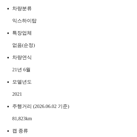
차량분류
익스하이탑
특장업체
없음(순정)
차량연식
21년 6월
모델년도
2021
주행거리 (2026.06.02 기준)
81,823
km
캡 종류