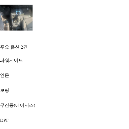
주요 옵션
2
건
파워게이트
옆문
보링
무진동(에어서스)
DPF