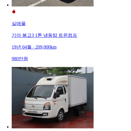
실매물
기아 봉고3 1톤 냉동탑 트윈컴프
19년 04월 · 209,000km
980만원