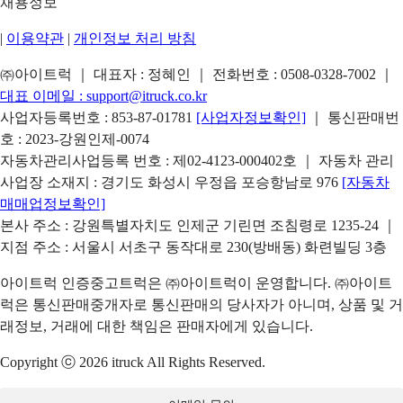
채용정보
|
이용약관
|
개인정보 처리 방침
㈜아이트럭 ｜ 대표자 : 정혜인 ｜ 전화번호 :
0508-0328-7002
｜
대표 이메일 :
support@itruck.co.kr
사업자등록번호 : 853-87-01781
[사업자정보확인]
｜ 통신판매번
호 : 2023-강원인제-0074
자동차관리사업등록 번호 : 제02-4123-000402호 ｜ 자동차 관리
사업장 소재지 : 경기도 화성시 우정읍 포승항남로 976
[자동차
매매업정보확인]
본사 주소 : 강원특별자치도 인제군 기린면 조침령로 1235-24 ｜
지점 주소 : 서울시 서초구 동작대로 230(방배동) 화련빌딩 3층
아이트럭 인증중고트럭은 ㈜아이트럭이 운영합니다. ㈜아이트
럭은 통신판매중개자로 통신판매의 당사자가 아니며, 상품 및 거
래정보, 거래에 대한 책임은 판매자에게 있습니다.
Copyright ⓒ 2026 itruck All Rights Reserved.