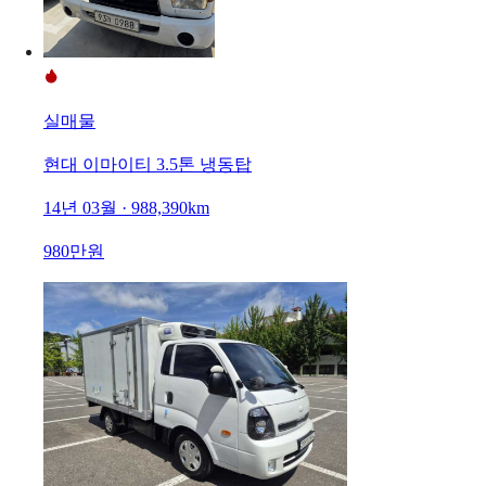
실매물
현대 이마이티 3.5톤 냉동탑
14년 03월 · 988,390km
980만원