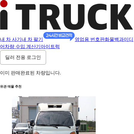
내 차 사기
내 차 팔기
영업용 번호판
화물백과
미디
어
차량 수입 계산기
아이트럭
딜러 전용 로그인
이미 판매완료된 차량입니다.
유관 매물 추천