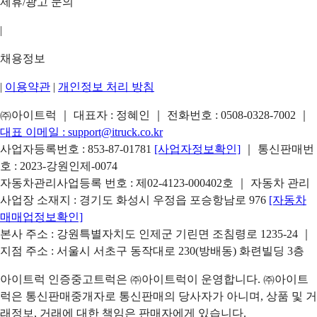
제휴/광고 문의
|
채용정보
|
이용약관
|
개인정보 처리 방침
㈜아이트럭 ｜ 대표자 : 정혜인 ｜ 전화번호 :
0508-0328-7002
｜
대표 이메일 :
support@itruck.co.kr
사업자등록번호 : 853-87-01781
[사업자정보확인]
｜ 통신판매번
호 : 2023-강원인제-0074
자동차관리사업등록 번호 : 제02-4123-000402호 ｜ 자동차 관리
사업장 소재지 : 경기도 화성시 우정읍 포승항남로 976
[자동차
매매업정보확인]
본사 주소 : 강원특별자치도 인제군 기린면 조침령로 1235-24 ｜
지점 주소 : 서울시 서초구 동작대로 230(방배동) 화련빌딩 3층
아이트럭 인증중고트럭은 ㈜아이트럭이 운영합니다. ㈜아이트
럭은 통신판매중개자로 통신판매의 당사자가 아니며, 상품 및 거
래정보, 거래에 대한 책임은 판매자에게 있습니다.