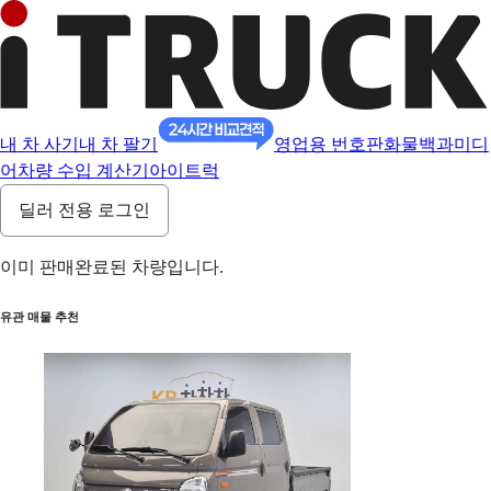
내 차 사기
내 차 팔기
영업용 번호판
화물백과
미디
어
차량 수입 계산기
아이트럭
딜러 전용 로그인
이미 판매완료된 차량입니다.
유관 매물 추천