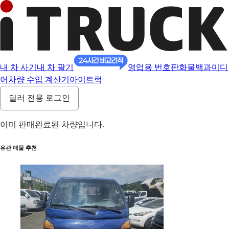
내 차 사기
내 차 팔기
영업용 번호판
화물백과
미디
어
차량 수입 계산기
아이트럭
딜러 전용 로그인
이미 판매완료된 차량입니다.
유관 매물 추천