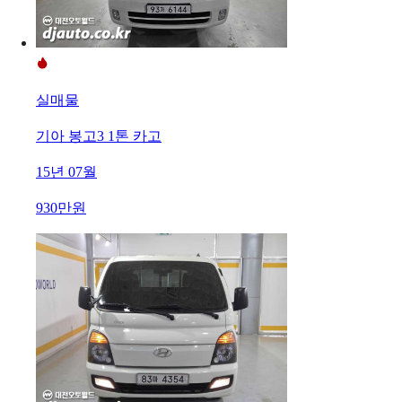
실매물
기아 봉고3 1톤 카고
15년 07월
930만원