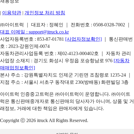
채용정보
|
이용약관
|
개인정보 처리 방침
㈜아이트럭 ｜ 대표자 : 정혜인 ｜ 전화번호 :
0508-0328-7002
｜
대표 이메일 :
support@itruck.co.kr
사업자등록번호 : 853-87-01781
[사업자정보확인]
｜ 통신판매번
호 : 2023-강원인제-0074
자동차관리사업등록 번호 : 제02-4123-000402호 ｜ 자동차 관리
사업장 소재지 : 경기도 화성시 우정읍 포승항남로 976
[자동차
매매업정보확인]
본사 주소 : 강원특별자치도 인제군 기린면 조침령로 1235-24 ｜
지점 주소 : 서울시 서초구 동작대로 230(방배동) 화련빌딩 3층
아이트럭 인증중고트럭은 ㈜아이트럭이 운영합니다. ㈜아이트
럭은 통신판매중개자로 통신판매의 당사자가 아니며, 상품 및 거
래정보, 거래에 대한 책임은 판매자에게 있습니다.
Copyright ⓒ 2026 itruck All Rights Reserved.