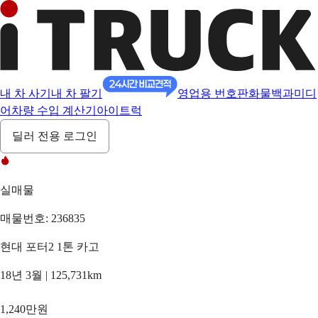
내 차 사기
내 차 팔기
영업용 번호판
화물백과
미디
어
차량 수입 계산기
아이트럭
딜러 전용 로그인
실매물
매물번호: 236835
현대 포터2 1톤 카고
18년 3월 | 125,731km
1,240만원