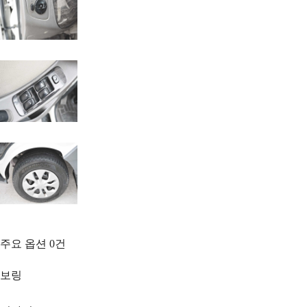
주요 옵션
0
건
보링