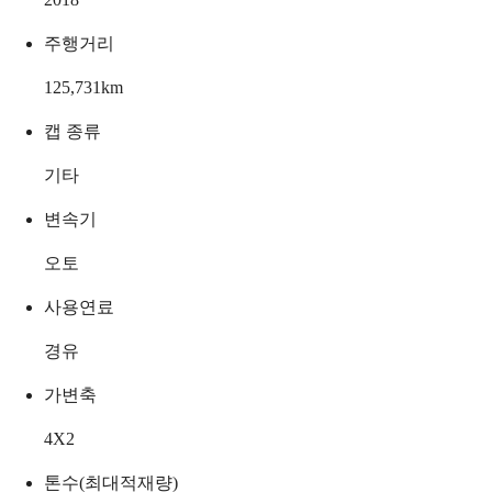
주행거리
125,731
km
캡 종류
기타
변속기
오토
사용연료
경유
가변축
4X2
톤수(최대적재량)