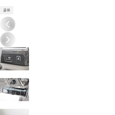
1
/
20
공유