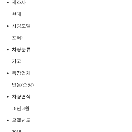
제조사
현대
차량모델
포터2
차량분류
카고
특장업체
없음(순정)
차량연식
18년 3월
모델년도
2018