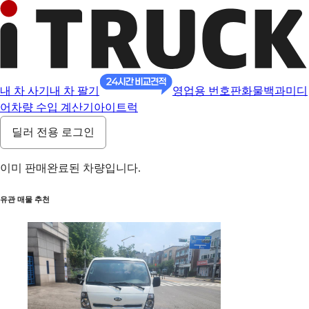
내 차 사기
내 차 팔기
영업용 번호판
화물백과
미디
어
차량 수입 계산기
아이트럭
딜러 전용 로그인
이미 판매완료된 차량입니다.
유관 매물 추천