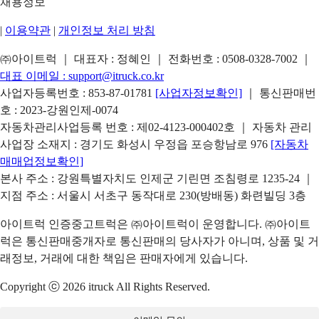
채용정보
|
이용약관
|
개인정보 처리 방침
㈜아이트럭 ｜ 대표자 : 정혜인 ｜ 전화번호 :
0508-0328-7002
｜
대표 이메일 :
support@itruck.co.kr
사업자등록번호 : 853-87-01781
[사업자정보확인]
｜ 통신판매번
호 : 2023-강원인제-0074
자동차관리사업등록 번호 : 제02-4123-000402호 ｜ 자동차 관리
사업장 소재지 : 경기도 화성시 우정읍 포승항남로 976
[자동차
매매업정보확인]
본사 주소 : 강원특별자치도 인제군 기린면 조침령로 1235-24 ｜
지점 주소 : 서울시 서초구 동작대로 230(방배동) 화련빌딩 3층
아이트럭 인증중고트럭은 ㈜아이트럭이 운영합니다. ㈜아이트
럭은 통신판매중개자로 통신판매의 당사자가 아니며, 상품 및 거
래정보, 거래에 대한 책임은 판매자에게 있습니다.
Copyright ⓒ 2026 itruck All Rights Reserved.