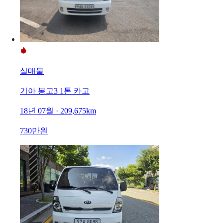
실매물
기아 봉고3 1톤 카고
18년 07월 · 209,675km
730만원