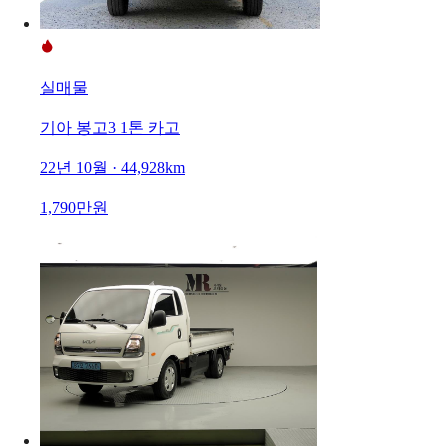
실매물
기아 봉고3 1톤 카고
22년 10월 · 44,928km
1,790만원