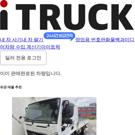
내 차 사기
내 차 팔기
영업용 번호판
화물백과
미디
어
차량 수입 계산기
아이트럭
딜러 전용 로그인
이미 판매완료된 차량입니다.
유관 매물 추천