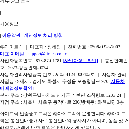
제휴/광고 문의
|
채용정보
|
이용약관
|
개인정보 처리 방침
㈜아이트럭 ｜ 대표자 : 정혜인 ｜ 전화번호 :
0508-0328-7002
｜
대표 이메일 :
support@itruck.co.kr
사업자등록번호 : 853-87-01781
[사업자정보확인]
｜ 통신판매번
호 : 2023-강원인제-0074
자동차관리사업등록 번호 : 제02-4123-000402호 ｜ 자동차 관리
사업장 소재지 : 경기도 화성시 우정읍 포승항남로 976
[자동차
매매업정보확인]
본사 주소 : 강원특별자치도 인제군 기린면 조침령로 1235-24 ｜
지점 주소 : 서울시 서초구 동작대로 230(방배동) 화련빌딩 3층
아이트럭 인증중고트럭은 ㈜아이트럭이 운영합니다. ㈜아이트
럭은 통신판매중개자로 통신판매의 당사자가 아니며, 상품 및 거
래정보, 거래에 대한 책임은 판매자에게 있습니다.