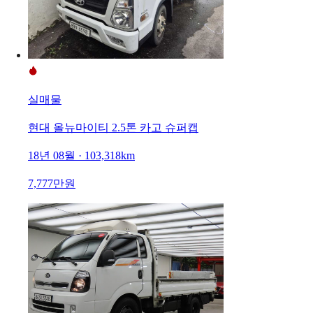
실매물
현대 올뉴마이티 2.5톤 카고 슈퍼캡
18년 08월 · 103,318km
7,777만원