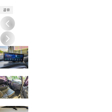
1
/
20
공유