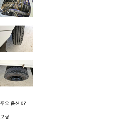
주요 옵션
0
건
보링