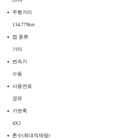
주행거리
134,779
km
캡 종류
기타
변속기
수동
사용연료
경유
가변축
4X2
톤수(최대적재량)