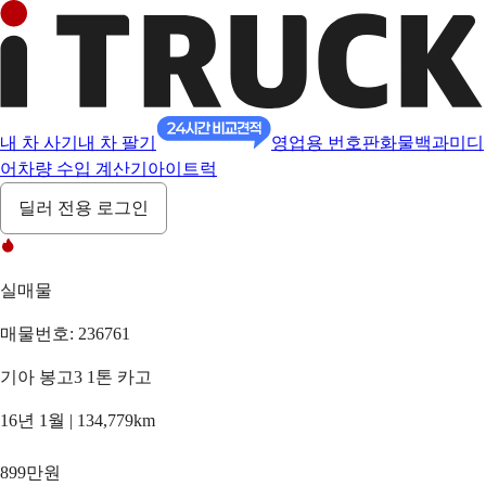
내 차 사기
내 차 팔기
영업용 번호판
화물백과
미디
어
차량 수입 계산기
아이트럭
딜러 전용 로그인
실매물
매물번호: 236761
기아 봉고3 1톤 카고
16년 1월 | 134,779km
899만원