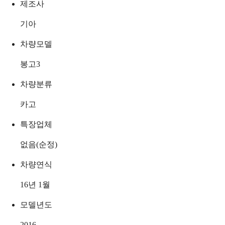
제조사
기아
차량모델
봉고3
차량분류
카고
특장업체
없음(순정)
차량연식
16년 1월
모델년도
2016