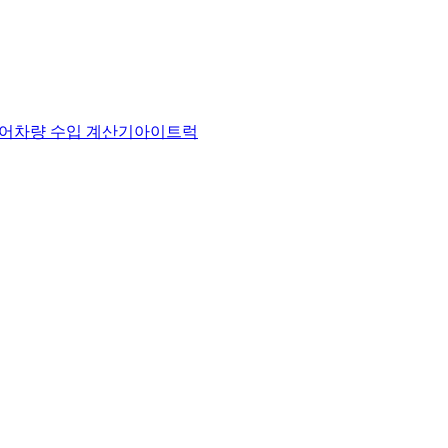
어
차량 수입 계산기
아이트럭