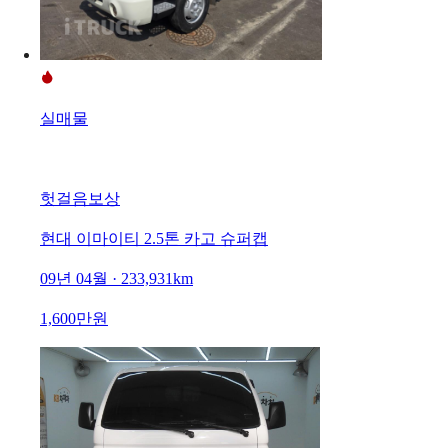
실매물
헛걸음보상
현대 이마이티 2.5톤 카고 슈퍼캡
09년 04월 · 233,931km
1,600만원