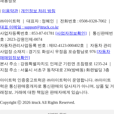
채용정보
|
이용약관
|
개인정보 처리 방침
㈜아이트럭 ｜ 대표자 : 정혜인 ｜ 전화번호 :
0508-0328-7002
｜
대표 이메일 :
support@itruck.co.kr
사업자등록번호 : 853-87-01781
[사업자정보확인]
｜ 통신판매번
호 : 2023-강원인제-0074
자동차관리사업등록 번호 : 제02-4123-000402호 ｜ 자동차 관리
사업장 소재지 : 경기도 화성시 우정읍 포승항남로 976
[자동차
매매업정보확인]
본사 주소 : 강원특별자치도 인제군 기린면 조침령로 1235-24 ｜
지점 주소 : 서울시 서초구 동작대로 230(방배동) 화련빌딩 3층
아이트럭 인증중고트럭은 ㈜아이트럭이 운영합니다. ㈜아이트
럭은 통신판매중개자로 통신판매의 당사자가 아니며, 상품 및 거
래정보, 거래에 대한 책임은 판매자에게 있습니다.
Copyright ⓒ 2026 itruck All Rights Reserved.