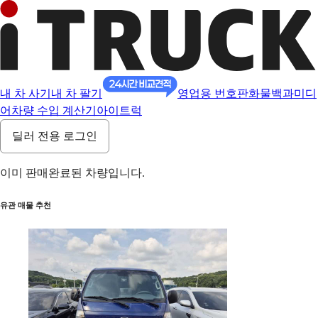
내 차 사기
내 차 팔기
영업용 번호판
화물백과
미디
어
차량 수입 계산기
아이트럭
딜러 전용 로그인
이미 판매완료된 차량입니다.
유관 매물 추천