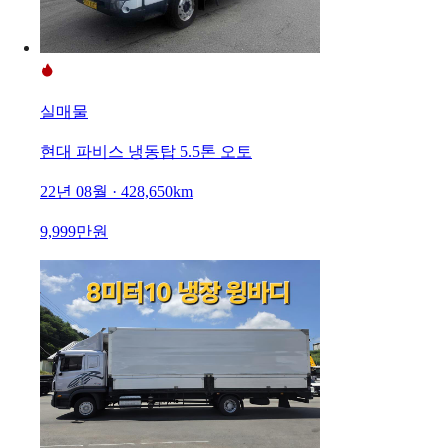
실매물
현대 파비스 냉동탑 5.5톤 오토
22년 08월 · 428,650km
9,999만원