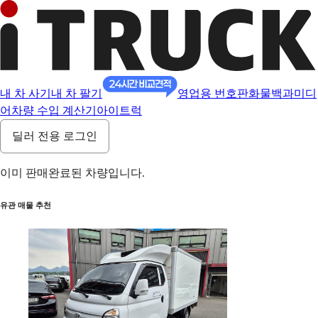
내 차 사기
내 차 팔기
영업용 번호판
화물백과
미디
어
차량 수입 계산기
아이트럭
딜러 전용 로그인
이미 판매완료된 차량입니다.
유관 매물 추천