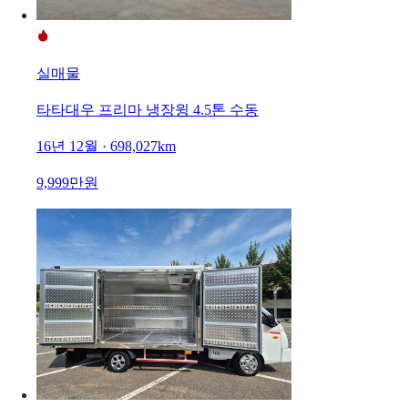
실매물
타타대우 프리마 냉장윙 4.5톤 수동
16년 12월 · 698,027km
9,999만원