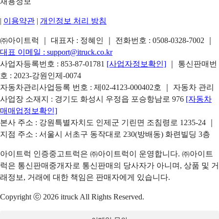
채용정보
|
이용약관
|
개인정보 처리 방침
㈜아이트럭 ｜ 대표자 : 정혜인 ｜ 전화번호 :
0508-0328-7002
｜
대표 이메일 :
support@itruck.co.kr
사업자등록번호 : 853-87-01781
[사업자정보확인]
｜ 통신판매번
호 : 2023-강원인제-0074
자동차관리사업등록 번호 : 제02-4123-000402호 ｜ 자동차 관리
사업장 소재지 : 경기도 화성시 우정읍 포승항남로 976
[자동차
매매업정보확인]
본사 주소 : 강원특별자치도 인제군 기린면 조침령로 1235-24 ｜
지점 주소 : 서울시 서초구 동작대로 230(방배동) 화련빌딩 3층
아이트럭 인증중고트럭은 ㈜아이트럭이 운영합니다. ㈜아이트
럭은 통신판매중개자로 통신판매의 당사자가 아니며, 상품 및 거
래정보, 거래에 대한 책임은 판매자에게 있습니다.
Copyright ⓒ 2026 itruck All Rights Reserved.