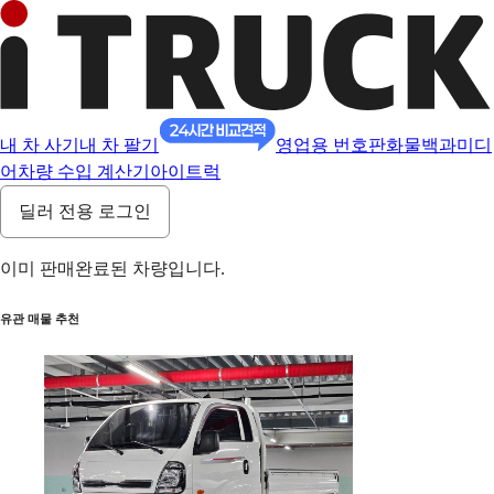
내 차 사기
내 차 팔기
영업용 번호판
화물백과
미디
어
차량 수입 계산기
아이트럭
딜러 전용 로그인
이미 판매완료된 차량입니다.
유관 매물 추천