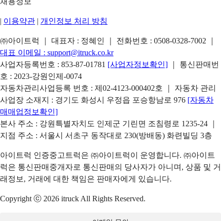
채용정보
|
이용약관
|
개인정보 처리 방침
㈜아이트럭 ｜ 대표자 : 정혜인 ｜ 전화번호 :
0508-0328-7002
｜
대표 이메일 :
support@itruck.co.kr
사업자등록번호 : 853-87-01781
[사업자정보확인]
｜ 통신판매번
호 : 2023-강원인제-0074
자동차관리사업등록 번호 : 제02-4123-000402호 ｜ 자동차 관리
사업장 소재지 : 경기도 화성시 우정읍 포승항남로 976
[자동차
매매업정보확인]
본사 주소 : 강원특별자치도 인제군 기린면 조침령로 1235-24 ｜
지점 주소 : 서울시 서초구 동작대로 230(방배동) 화련빌딩 3층
아이트럭 인증중고트럭은 ㈜아이트럭이 운영합니다. ㈜아이트
럭은 통신판매중개자로 통신판매의 당사자가 아니며, 상품 및 거
래정보, 거래에 대한 책임은 판매자에게 있습니다.
Copyright ⓒ 2026 itruck All Rights Reserved.