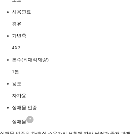
사용연료
경유
가변축
4X2
톤수(최대적재량)
1
톤
용도
자가용
실매물 인증
실매물
실매물 인증은 차량 실 소유자의 요청에 따라 딜러가 중개 판매