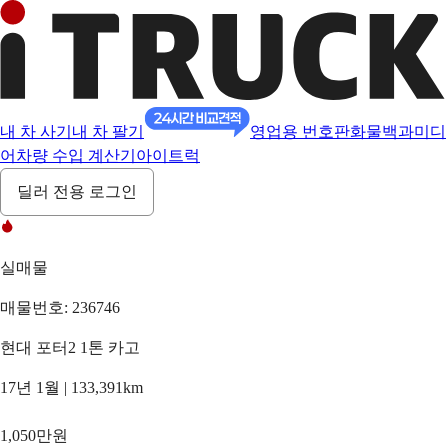
내 차 사기
내 차 팔기
영업용 번호판
화물백과
미디
어
차량 수입 계산기
아이트럭
딜러 전용 로그인
실매물
매물번호: 236746
현대 포터2 1톤 카고
17년 1월 | 133,391km
1,050만원