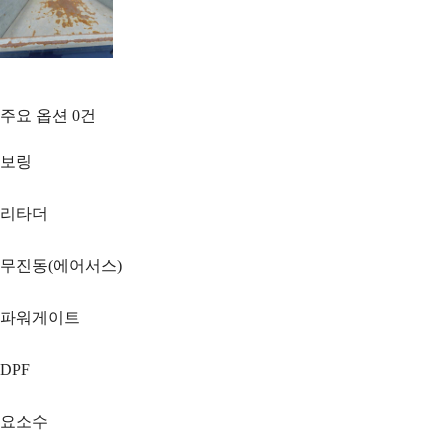
주요 옵션
0
건
보링
리타더
무진동(에어서스)
파워게이트
DPF
요소수