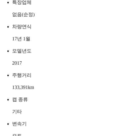
특장업체
없음(순정)
차량연식
17년 1월
모델년도
2017
주행거리
133,391
km
캡 종류
기타
변속기
오토