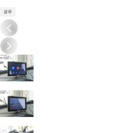
1
/
19
공유