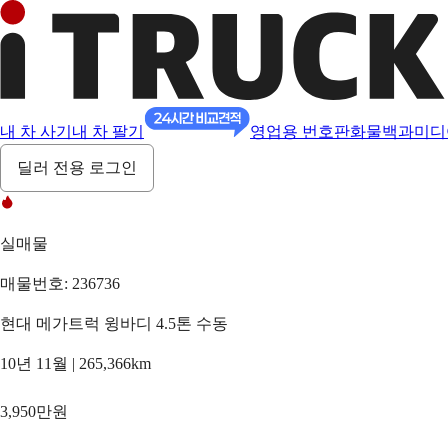
내 차 사기
내 차 팔기
영업용 번호판
화물백과
미디
딜러 전용 로그인
실매물
매물번호: 236736
현대 메가트럭 윙바디 4.5톤 수동
10년 11월 | 265,366km
3,950만원