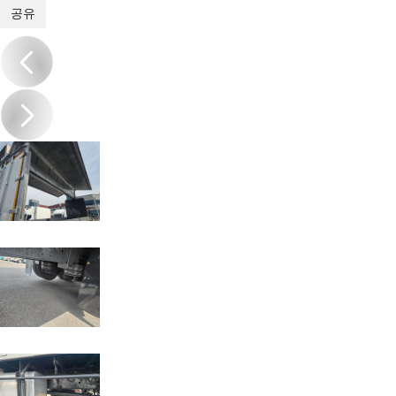
1
/
20
공유