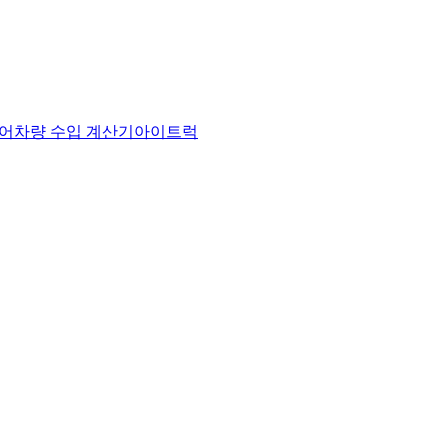
어
차량 수입 계산기
아이트럭