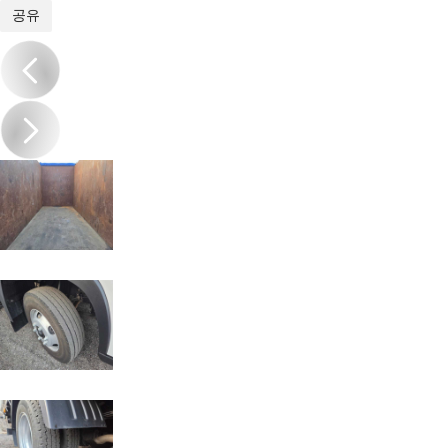
1
/
11
공유