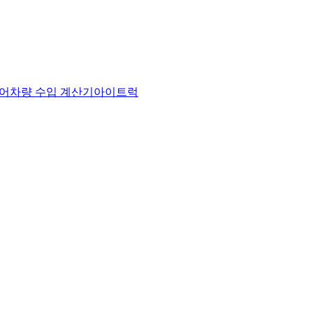
어
차량 수입 계산기
아이트럭