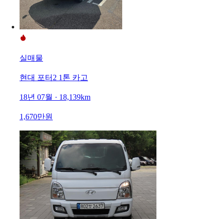
실매물
현대 포터2 1톤 카고
18년 07월 · 18,139km
1,670만원