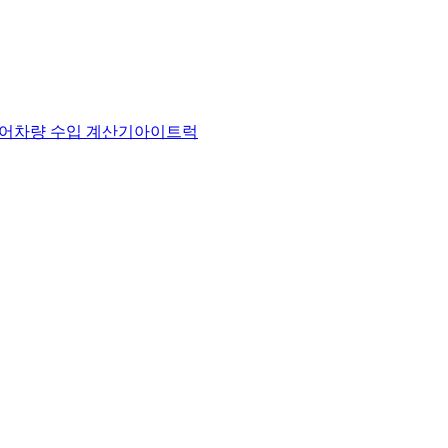
어
차량 수입 계산기
아이트럭