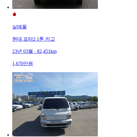
실매물
현대 포터2 1톤 카고
23년 03월 · 82,451km
1,670만원