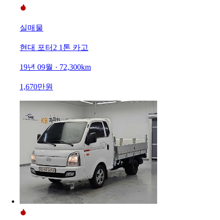
실매물
현대 포터2 1톤 카고
19년 09월 · 72,300km
1,670만원