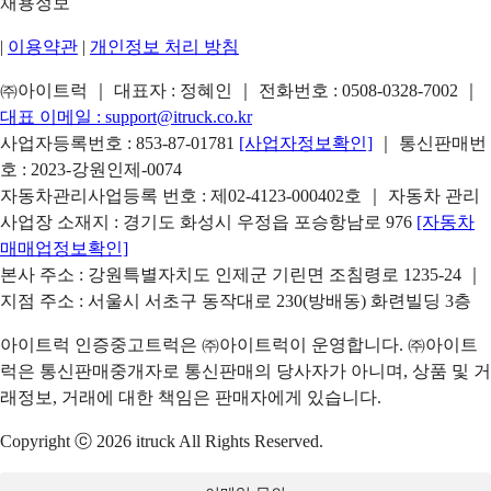
채용정보
|
이용약관
|
개인정보 처리 방침
㈜아이트럭 ｜ 대표자 : 정혜인 ｜ 전화번호 :
0508-0328-7002
｜
대표 이메일 :
support@itruck.co.kr
사업자등록번호 : 853-87-01781
[사업자정보확인]
｜ 통신판매번
호 : 2023-강원인제-0074
자동차관리사업등록 번호 : 제02-4123-000402호 ｜ 자동차 관리
사업장 소재지 : 경기도 화성시 우정읍 포승항남로 976
[자동차
매매업정보확인]
본사 주소 : 강원특별자치도 인제군 기린면 조침령로 1235-24 ｜
지점 주소 : 서울시 서초구 동작대로 230(방배동) 화련빌딩 3층
아이트럭 인증중고트럭은 ㈜아이트럭이 운영합니다. ㈜아이트
럭은 통신판매중개자로 통신판매의 당사자가 아니며, 상품 및 거
래정보, 거래에 대한 책임은 판매자에게 있습니다.
Copyright ⓒ 2026 itruck All Rights Reserved.