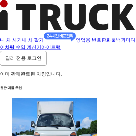
내 차 사기
내 차 팔기
영업용 번호판
화물백과
미디
어
차량 수입 계산기
아이트럭
딜러 전용 로그인
이미 판매완료된 차량입니다.
유관 매물 추천