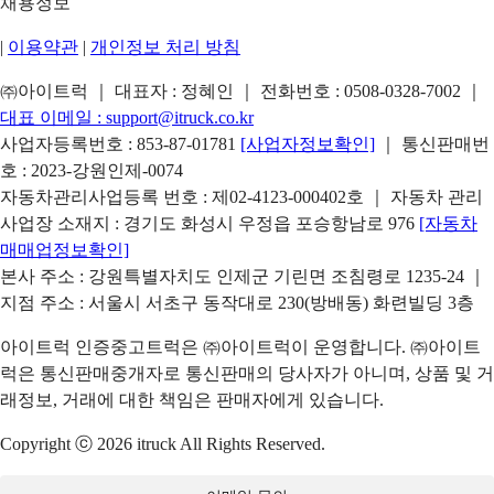
채용정보
|
이용약관
|
개인정보 처리 방침
㈜아이트럭 ｜ 대표자 : 정혜인 ｜ 전화번호 :
0508-0328-7002
｜
대표 이메일 :
support@itruck.co.kr
사업자등록번호 : 853-87-01781
[사업자정보확인]
｜ 통신판매번
호 : 2023-강원인제-0074
자동차관리사업등록 번호 : 제02-4123-000402호 ｜ 자동차 관리
사업장 소재지 : 경기도 화성시 우정읍 포승항남로 976
[자동차
매매업정보확인]
본사 주소 : 강원특별자치도 인제군 기린면 조침령로 1235-24 ｜
지점 주소 : 서울시 서초구 동작대로 230(방배동) 화련빌딩 3층
아이트럭 인증중고트럭은 ㈜아이트럭이 운영합니다. ㈜아이트
럭은 통신판매중개자로 통신판매의 당사자가 아니며, 상품 및 거
래정보, 거래에 대한 책임은 판매자에게 있습니다.
Copyright ⓒ 2026 itruck All Rights Reserved.