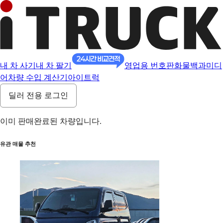
내 차 사기
내 차 팔기
영업용 번호판
화물백과
미디
어
차량 수입 계산기
아이트럭
딜러 전용 로그인
이미 판매완료된 차량입니다.
유관 매물 추천