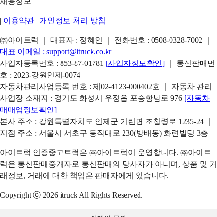
채용정보
|
이용약관
|
개인정보 처리 방침
㈜아이트럭 ｜ 대표자 : 정혜인 ｜ 전화번호 :
0508-0328-7002
｜
대표 이메일 :
support@itruck.co.kr
사업자등록번호 : 853-87-01781
[사업자정보확인]
｜ 통신판매번
호 : 2023-강원인제-0074
자동차관리사업등록 번호 : 제02-4123-000402호 ｜ 자동차 관리
사업장 소재지 : 경기도 화성시 우정읍 포승항남로 976
[자동차
매매업정보확인]
본사 주소 : 강원특별자치도 인제군 기린면 조침령로 1235-24 ｜
지점 주소 : 서울시 서초구 동작대로 230(방배동) 화련빌딩 3층
아이트럭 인증중고트럭은 ㈜아이트럭이 운영합니다. ㈜아이트
럭은 통신판매중개자로 통신판매의 당사자가 아니며, 상품 및 거
래정보, 거래에 대한 책임은 판매자에게 있습니다.
Copyright ⓒ 2026 itruck All Rights Reserved.