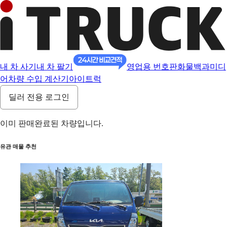
내 차 사기
내 차 팔기
영업용 번호판
화물백과
미디
어
차량 수입 계산기
아이트럭
딜러 전용 로그인
이미 판매완료된 차량입니다.
유관 매물 추천