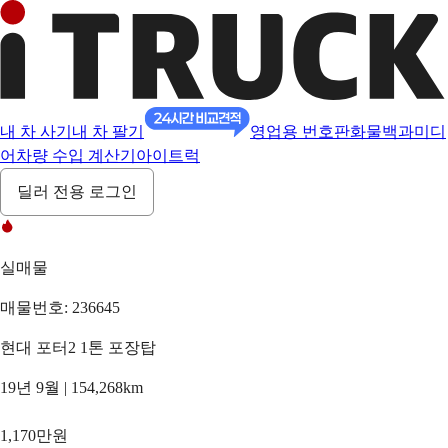
내 차 사기
내 차 팔기
영업용 번호판
화물백과
미디
어
차량 수입 계산기
아이트럭
딜러 전용 로그인
실매물
매물번호: 236645
현대 포터2 1톤 포장탑
19년 9월 | 154,268km
1,170만원