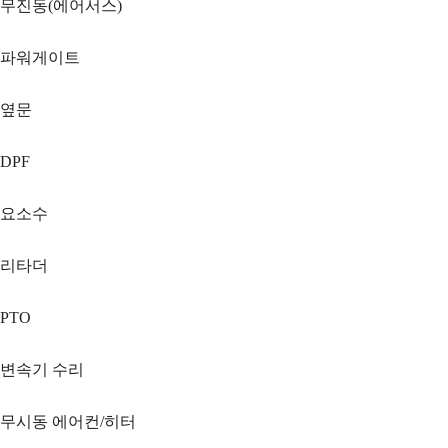
무진동(에어서스)
파워게이트
옆문
DPF
요소수
리타더
PTO
변속기 수리
무시동 에어컨/히터