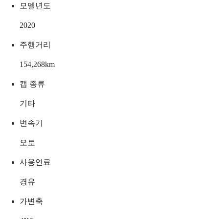
모델년도
2020
주행거리
154,268
km
캡 종류
기타
변속기
오토
사용연료
경유
가변축