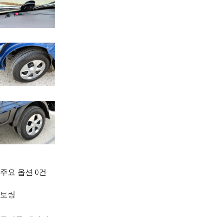
주요 옵션
0
건
보링