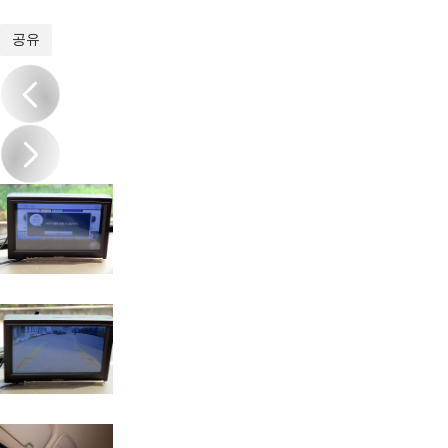
1
/
20
공유