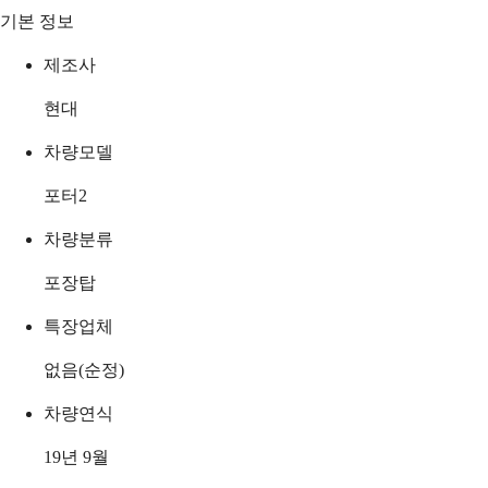
기본 정보
제조사
현대
차량모델
포터2
차량분류
포장탑
특장업체
없음(순정)
차량연식
19년 9월