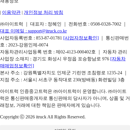
채용정보
|
이용약관
|
개인정보 처리 방침
㈜아이트럭 ｜ 대표자 : 정혜인 ｜ 전화번호 :
0508-0328-7002
｜
대표 이메일 :
support@itruck.co.kr
사업자등록번호 : 853-87-01781
[사업자정보확인]
｜ 통신판매번
호 : 2023-강원인제-0074
자동차관리사업등록 번호 : 제02-4123-000402호 ｜ 자동차 관리
사업장 소재지 : 경기도 화성시 우정읍 포승항남로 976
[자동차
매매업정보확인]
본사 주소 : 강원특별자치도 인제군 기린면 조침령로 1235-24 ｜
지점 주소 : 서울시 서초구 동작대로 230(방배동) 화련빌딩 3층
아이트럭 인증중고트럭은 ㈜아이트럭이 운영합니다. ㈜아이트
럭은 통신판매중개자로 통신판매의 당사자가 아니며, 상품 및 거
래정보, 거래에 대한 책임은 판매자에게 있습니다.
Copyright ⓒ 2026 itruck All Rights Reserved.