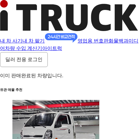
내 차 사기
내 차 팔기
영업용 번호판
화물백과
미디
어
차량 수입 계산기
아이트럭
딜러 전용 로그인
이미 판매완료된 차량입니다.
유관 매물 추천