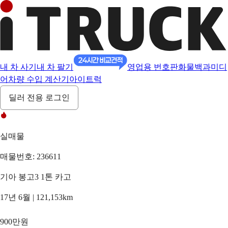
내 차 사기
내 차 팔기
영업용 번호판
화물백과
미디
어
차량 수입 계산기
아이트럭
딜러 전용 로그인
실매물
매물번호: 236611
기아 봉고3 1톤 카고
17년 6월 | 121,153km
900만원