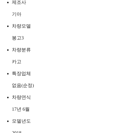
제조사
기아
차량모델
봉고3
차량분류
카고
특장업체
없음(순정)
차량연식
17년 6월
모델년도
2018