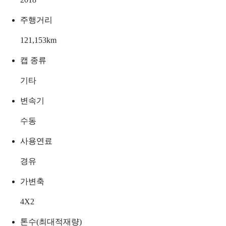
주행거리
121,153
km
캡 종류
기타
변속기
수동
사용연료
경유
가변축
4X2
톤수(최대적재량)