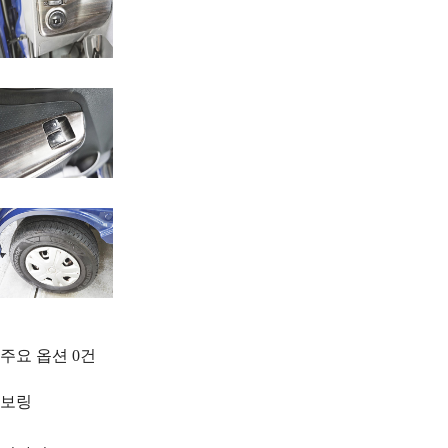
주요 옵션
0
건
보링