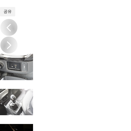
1
/
20
공유