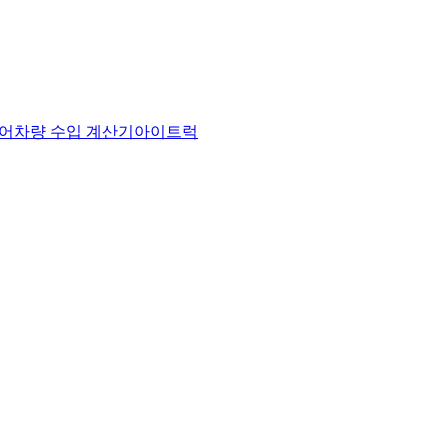
어
차량 수입 계산기
아이트럭