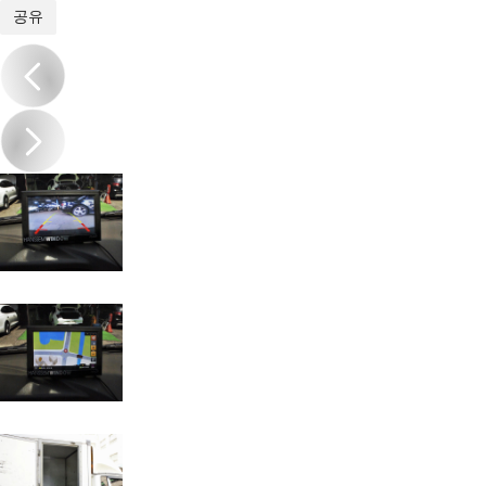
1
/
19
공유