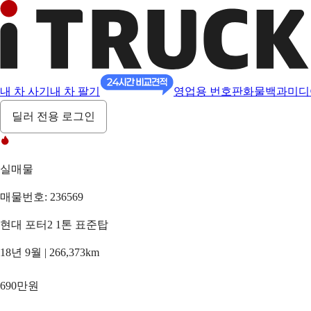
내 차 사기
내 차 팔기
영업용 번호판
화물백과
미디
딜러 전용 로그인
실매물
매물번호: 236569
현대 포터2 1톤 표준탑
18년 9월 | 266,373km
690만원