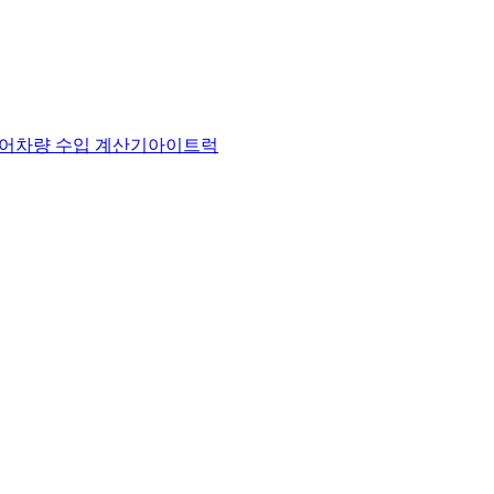
어
차량 수입 계산기
아이트럭