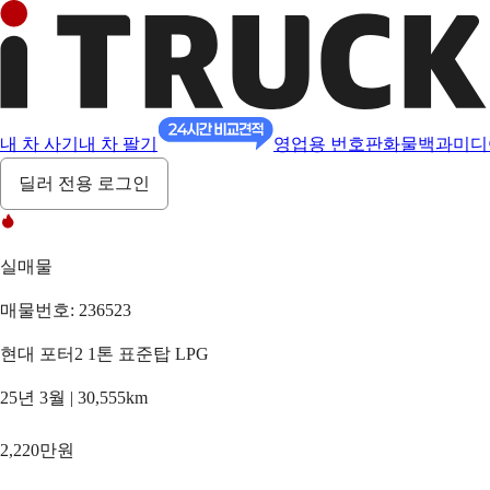
내 차 사기
내 차 팔기
영업용 번호판
화물백과
미디
딜러 전용 로그인
실매물
매물번호: 236523
현대 포터2 1톤 표준탑 LPG
25년 3월 | 30,555km
2,220만원