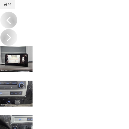
1
/
20
공유