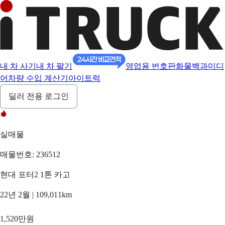
내 차 사기
내 차 팔기
영업용 번호판
화물백과
미디
어
차량 수입 계산기
아이트럭
딜러 전용 로그인
실매물
매물번호: 236512
현대 포터2 1톤 카고
22년 2월 | 109,011km
1,520만원