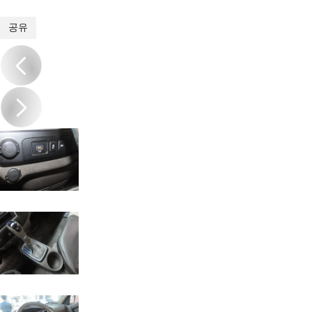
1
/
16
공유