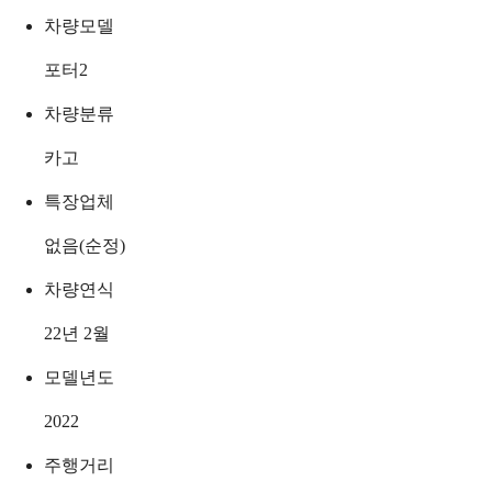
차량모델
포터2
차량분류
카고
특장업체
없음(순정)
차량연식
22년 2월
모델년도
2022
주행거리