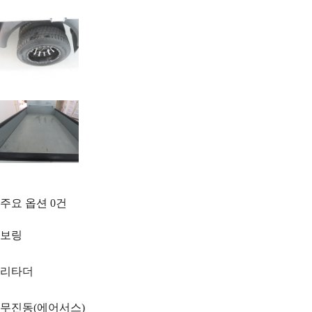
주요 옵션
0
건
보링
리타더
무진동(에어서스)