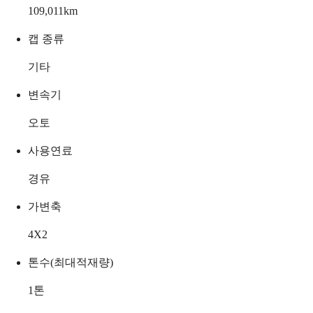
109,011
km
캡 종류
기타
변속기
오토
사용연료
경유
가변축
4X2
톤수(최대적재량)
1
톤