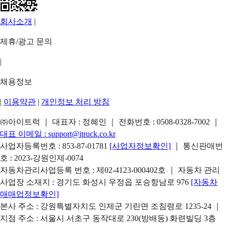
회사소개
|
제휴/광고 문의
|
채용정보
|
이용약관
|
개인정보 처리 방침
㈜아이트럭 ｜ 대표자 : 정혜인 ｜ 전화번호 :
0508-0328-7002
｜
대표 이메일 :
support@itruck.co.kr
사업자등록번호 : 853-87-01781
[사업자정보확인]
｜ 통신판매번
호 : 2023-강원인제-0074
자동차관리사업등록 번호 : 제02-4123-000402호 ｜ 자동차 관리
사업장 소재지 : 경기도 화성시 우정읍 포승항남로 976
[자동차
매매업정보확인]
본사 주소 : 강원특별자치도 인제군 기린면 조침령로 1235-24 ｜
지점 주소 : 서울시 서초구 동작대로 230(방배동) 화련빌딩 3층