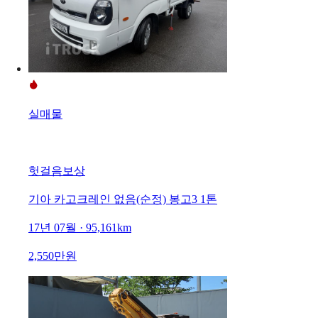
실매물
헛걸음보상
기아 카고크레인 없음(순정) 봉고3 1톤
17년 07월 · 95,161km
2,550만원