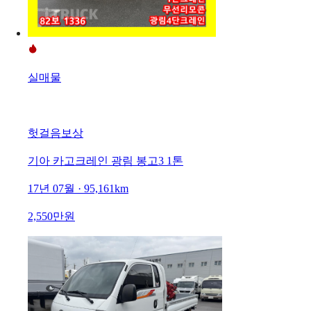
실매물
헛걸음보상
기아 카고크레인 광림 봉고3 1톤
17년 07월 · 95,161km
2,550만원