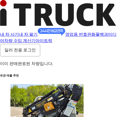
내 차 사기
내 차 팔기
영업용 번호판
화물백과
미디
어
차량 수입 계산기
아이트럭
딜러 전용 로그인
이미 판매완료된 차량입니다.
유관 매물 추천