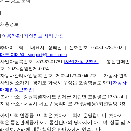
제휴/광고 문의
|
채용정보
|
이용약관
|
개인정보 처리 방침
㈜아이트럭 ｜ 대표자 : 정혜인 ｜ 전화번호 :
0508-0328-7002
｜
대표 이메일 :
support@itruck.co.kr
사업자등록번호 : 853-87-01781
[사업자정보확인]
｜ 통신판매번
호 : 2023-강원인제-0074
자동차관리사업등록 번호 : 제02-4123-000402호 ｜ 자동차 관리
사업장 소재지 : 경기도 화성시 우정읍 포승항남로 976
[자동차
매매업정보확인]
본사 주소 : 강원특별자치도 인제군 기린면 조침령로 1235-24 ｜
지점 주소 : 서울시 서초구 동작대로 230(방배동) 화련빌딩 3층
아이트럭 인증중고트럭은 ㈜아이트럭이 운영합니다. ㈜아이트
럭은 통신판매중개자로 통신판매의 당사자가 아니며, 상품 및 거
래정보, 거래에 대한 책임은 판매자에게 있습니다.