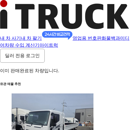
내 차 사기
내 차 팔기
영업용 번호판
화물백과
미디
어
차량 수입 계산기
아이트럭
딜러 전용 로그인
이미 판매완료된 차량입니다.
유관 매물 추천