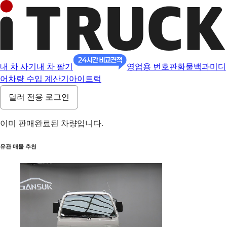
내 차 사기
내 차 팔기
영업용 번호판
화물백과
미디
어
차량 수입 계산기
아이트럭
딜러 전용 로그인
이미 판매완료된 차량입니다.
유관 매물 추천