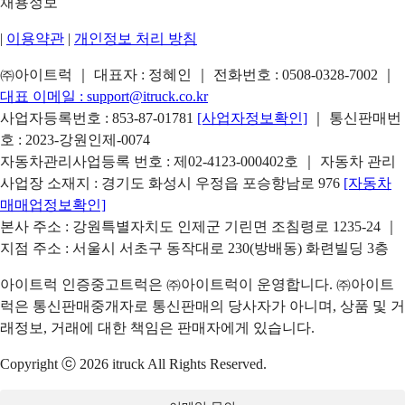
채용정보
|
이용약관
|
개인정보 처리 방침
㈜아이트럭 ｜ 대표자 : 정혜인 ｜ 전화번호 :
0508-0328-7002
｜
대표 이메일 :
support@itruck.co.kr
사업자등록번호 : 853-87-01781
[사업자정보확인]
｜ 통신판매번
호 : 2023-강원인제-0074
자동차관리사업등록 번호 : 제02-4123-000402호 ｜ 자동차 관리
사업장 소재지 : 경기도 화성시 우정읍 포승항남로 976
[자동차
매매업정보확인]
본사 주소 : 강원특별자치도 인제군 기린면 조침령로 1235-24 ｜
지점 주소 : 서울시 서초구 동작대로 230(방배동) 화련빌딩 3층
아이트럭 인증중고트럭은 ㈜아이트럭이 운영합니다. ㈜아이트
럭은 통신판매중개자로 통신판매의 당사자가 아니며, 상품 및 거
래정보, 거래에 대한 책임은 판매자에게 있습니다.
Copyright ⓒ 2026 itruck All Rights Reserved.