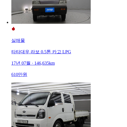
실매물
타타대우 라보 0.5톤 카고 LPG
17년 07월 · 146,635km
610만원