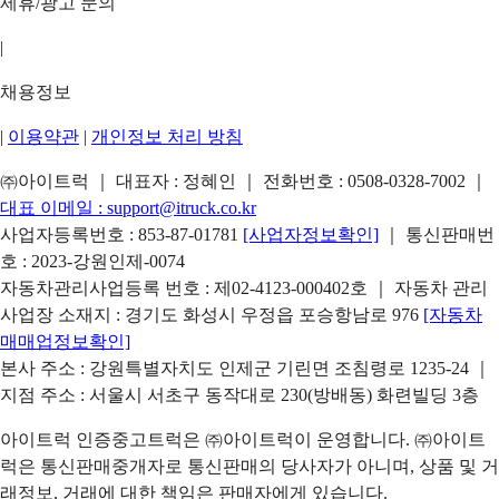
제휴/광고 문의
|
채용정보
|
이용약관
|
개인정보 처리 방침
㈜아이트럭 ｜ 대표자 : 정혜인 ｜ 전화번호 :
0508-0328-7002
｜
대표 이메일 :
support@itruck.co.kr
사업자등록번호 : 853-87-01781
[사업자정보확인]
｜ 통신판매번
호 : 2023-강원인제-0074
자동차관리사업등록 번호 : 제02-4123-000402호 ｜ 자동차 관리
사업장 소재지 : 경기도 화성시 우정읍 포승항남로 976
[자동차
매매업정보확인]
본사 주소 : 강원특별자치도 인제군 기린면 조침령로 1235-24 ｜
지점 주소 : 서울시 서초구 동작대로 230(방배동) 화련빌딩 3층
아이트럭 인증중고트럭은 ㈜아이트럭이 운영합니다. ㈜아이트
럭은 통신판매중개자로 통신판매의 당사자가 아니며, 상품 및 거
래정보, 거래에 대한 책임은 판매자에게 있습니다.