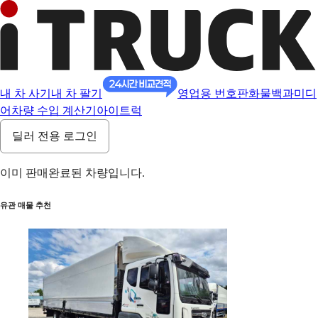
내 차 사기
내 차 팔기
영업용 번호판
화물백과
미디
어
차량 수입 계산기
아이트럭
딜러 전용 로그인
이미 판매완료된 차량입니다.
유관 매물 추천