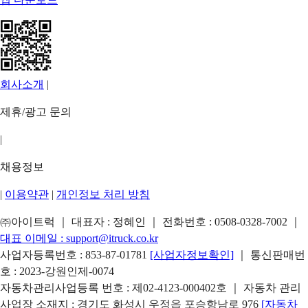
회사소개
|
제휴/광고 문의
|
채용정보
|
이용약관
|
개인정보 처리 방침
㈜아이트럭 ｜ 대표자 : 정혜인 ｜ 전화번호 :
0508-0328-7002
｜
대표 이메일 :
support@itruck.co.kr
사업자등록번호 : 853-87-01781
[사업자정보확인]
｜ 통신판매번
호 : 2023-강원인제-0074
자동차관리사업등록 번호 : 제02-4123-000402호 ｜ 자동차 관리
사업장 소재지 : 경기도 화성시 우정읍 포승항남로 976
[자동차