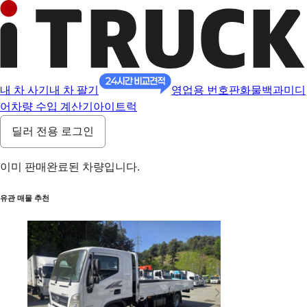
내 차 사기
내 차 팔기
영업용 번호판
화물백과
미디
어
차량 수입 계산기
아이트럭
딜러 전용 로그인
이미 판매완료된 차량입니다.
유관 매물 추천