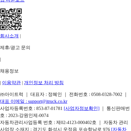
회사소개
|
제휴/광고 문의
|
채용정보
|
이용약관
|
개인정보 처리 방침
㈜아이트럭 ｜ 대표자 : 정혜인 ｜ 전화번호 :
0508-0328-7002
｜
대표 이메일 :
support@itruck.co.kr
사업자등록번호 : 853-87-01781
[사업자정보확인]
｜ 통신판매번
호 : 2023-강원인제-0074
자동차관리사업등록 번호 : 제02-4123-000402호 ｜ 자동차 관리
사업장 소재지 : 경기도 화성시 우정읍 포승항남로 976
[자동차