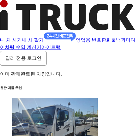
내 차 사기
내 차 팔기
영업용 번호판
화물백과
미디
어
차량 수입 계산기
아이트럭
딜러 전용 로그인
이미 판매완료된 차량입니다.
유관 매물 추천